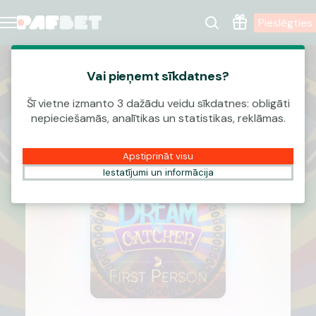
Pieslēgties
Vai pieņemt sīkdatnes?
Šī vietne izmanto 3 dažādu veidu sīkdatnes: obligāti
nepieciešamās, analītikas un statistikas, reklāmas.
Apstiprināt visu
Iestatījumi un informācija