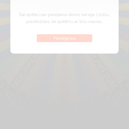
Šai spēlei nav pieejama demo versija. Lūdzu,
pieslēdzies, lai spēlētu ar īstu naudu.
Pieslēgties