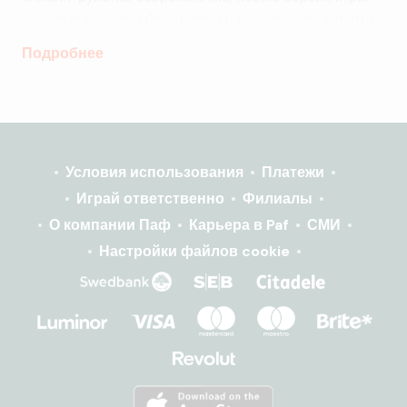
со специальными функциями и различными типами
игры в блэкджек. Все это тебе предоставили
Подробнее
Evolution Gaming и Pragmatic Play.
Онлайн блэкджек
В нашем Live-казино ты можешь найти множество
различных версий Blackjack Live с разными ставками.
Условия использования
Платежи
Их объединяет только прямая трансляция и
Играй ответственно
Филиалы
настоящие дилеры за реальными столами. Выбирай
уровень риска и потенциальный выигрыш
О компании Паф
Карьера в Paf
СМИ
самостоятельно.
Настройки файлов cookie
Правила блэкджека
Цель игры блэкджек состоит в том, чтобы победить
дилера, набрав больше очков. Помни, что сумма
очков не может превышать 21. Если она больше 21,
ты автоматически проиграешь, независимо от карт