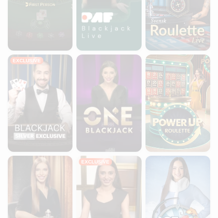
Blackjack Silver Exclusive
ONE Blackjack
PowerUP Roulette
EXCLUSIVE
Speed Roulette 1
Blackjack Gold Exclusive
Ice Fishing
EXCLUSIVE