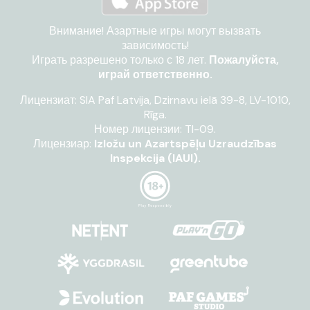
дилера. Все остальное зависит от выбранной
стратегии.
Внимание! Азартные игры могут вызвать
зависимость!
Онлайн рулетка
Играть разрешено только с 18 лет.
Пожалуйста,
В онлайн рулетку играют с настоящим дилером и
играй ответственно.
настоящим колесом рулетки. Ощущение настоящего
Лицензиат: SIA Paf Latvija, Dzirnavu ielā 39-8, LV-1010,
казино, но из любого удобного места. Ты можешь
Rīga.
получить доступ к такой рулетке 24 часа в сутки, 7
Номер лицензии: TI-09.
дней в неделю и крутить колесо как со своего
Лицензиар:
Izložu un Azartspēļu Uzraudzības
компьютера, так и со своего мобильного устройства.
Inspekcija (IAUI).
Правила рулетки
Цель игры в рулетку состоит в том, чтобы
предсказать и угадать, в какую ячейку приземлится
шарик на колесе рулетки, делая ставки на игровом
поле. Когда дилер объявляет об этом, тебе нужно
сделать ставку на одну или несколько из 36 областей
стола (не включая 0) непосредственно перед тем,