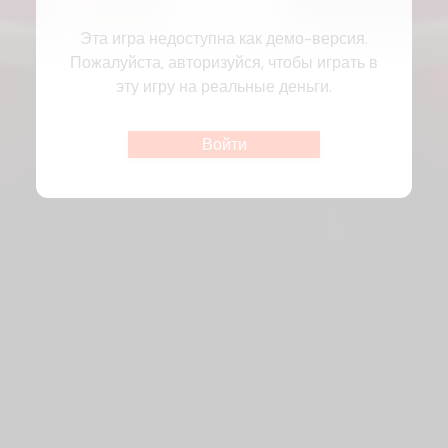
Эта игра недоступна как демо-версия.
Пожалуйста, авторизуйся, чтобы играть в
эту игру на реальные деньги.
Войти