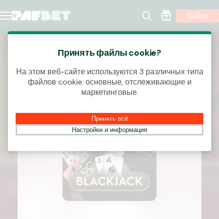
Войти
Принять файлы cookie?
На этом веб-сайте используются 3 различных типа
файлов cookie: основные, отслеживающие и
маркетинговые.
Принять всё
Настройки и информация