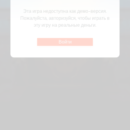
Эта игра недоступна как демо-версия.
Пожалуйста, авторизуйся, чтобы играть в
эту игру на реальные деньги.
Войти