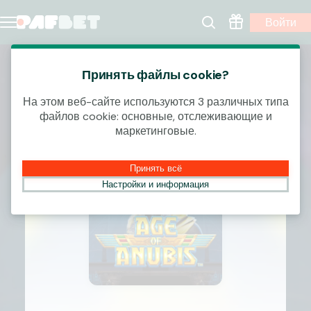
Войти
Принять файлы cookie?
На этом веб-сайте используются 3 различных типа
файлов cookie: основные, отслеживающие и
маркетинговые.
Принять всё
Настройки и информация