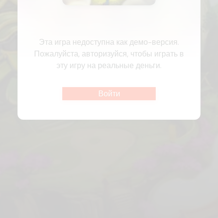
Эта игра недоступна как демо-версия.
Пожалуйста, авторизуйся, чтобы играть в
эту игру на реальные деньги.
Войти