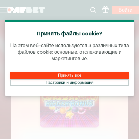
Войти
Принять файлы cookie?
На этом веб-сайте используются 3 различных типа
файлов cookie: основные, отслеживающие и
маркетинговые.
Принять всё
Настройки и информация