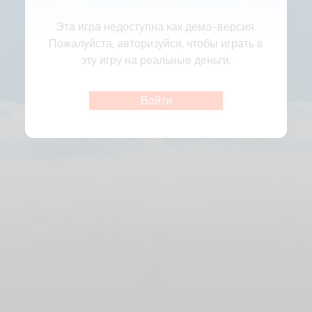
Эта игра недоступна как демо-версия.
Пожалуйста, авторизуйся, чтобы играть в
эту игру на реальные деньги.
Войти