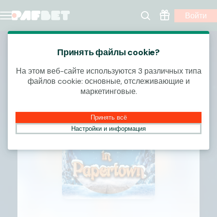
Войти
Принять файлы cookie?
На этом веб-сайте используются 3 различных типа
файлов cookie: основные, отслеживающие и
маркетинговые.
Принять всё
Настройки и информация