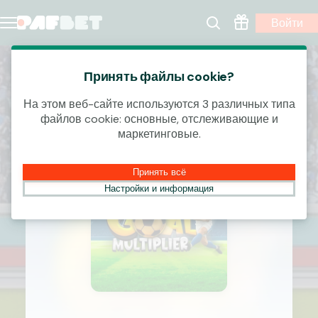
Войти
Принять файлы cookie?
На этом веб-сайте используются 3 различных типа
файлов cookie: основные, отслеживающие и
маркетинговые.
Принять всё
Настройки и информация