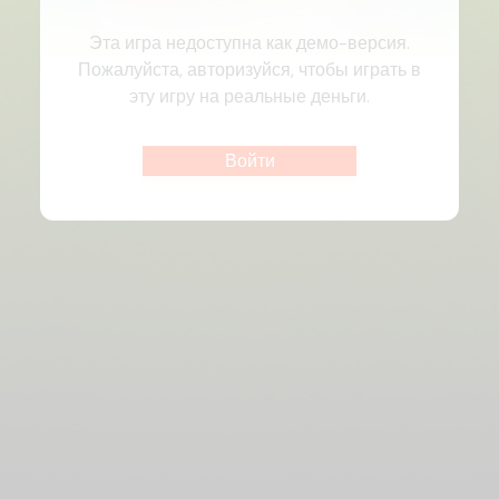
Эта игра недоступна как демо-версия.
Пожалуйста, авторизуйся, чтобы играть в
эту игру на реальные деньги.
Войти