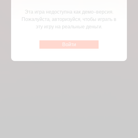
Эта игра недоступна как демо-версия.
Пожалуйста, авторизуйся, чтобы играть в
эту игру на реальные деньги.
Войти