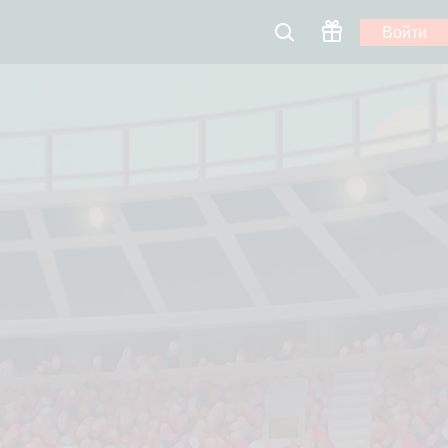
Войти