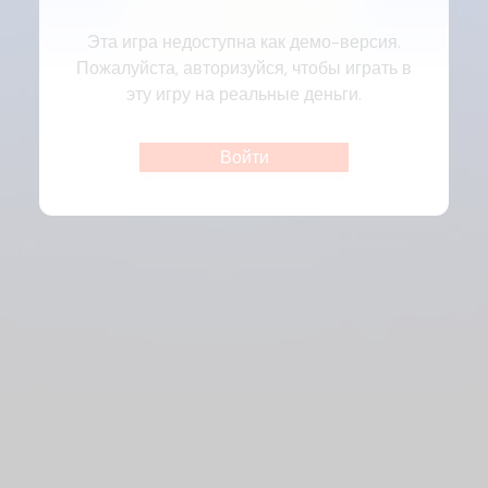
Эта игра недоступна как демо-версия.
Пожалуйста, авторизуйся, чтобы играть в
эту игру на реальные деньги.
Войти