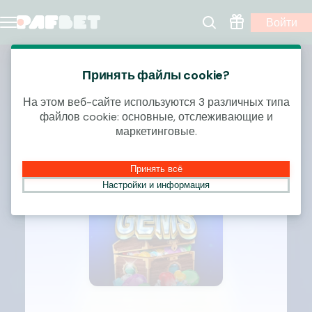
Войти
Принять файлы cookie?
На этом веб-сайте используются 3 различных типа
файлов cookie: основные, отслеживающие и
маркетинговые.
Принять всё
Настройки и информация