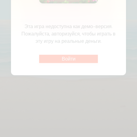
Эта игра недоступна как демо-версия.
Пожалуйста, авторизуйся, чтобы играть в
эту игру на реальные деньги.
Войти