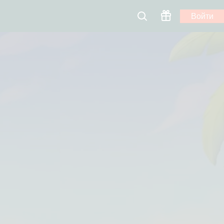
Войти