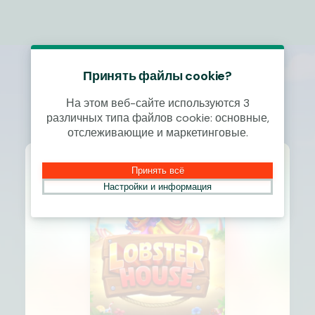
Принять файлы cookie?
На этом веб-сайте используются 3
различных типа файлов cookie: основные,
отслеживающие и маркетинговые.
Принять всё
Настройки и информация