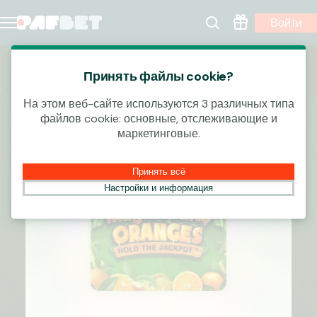
Войти
Принять файлы cookie?
На этом веб-сайте используются 3 различных типа
файлов cookie: основные, отслеживающие и
маркетинговые.
Принять всё
Настройки и информация