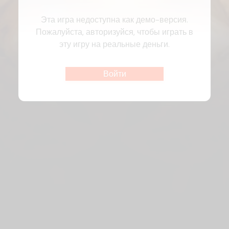
Эта игра недоступна как демо-версия.
Пожалуйста, авторизуйся, чтобы играть в
эту игру на реальные деньги.
Войти