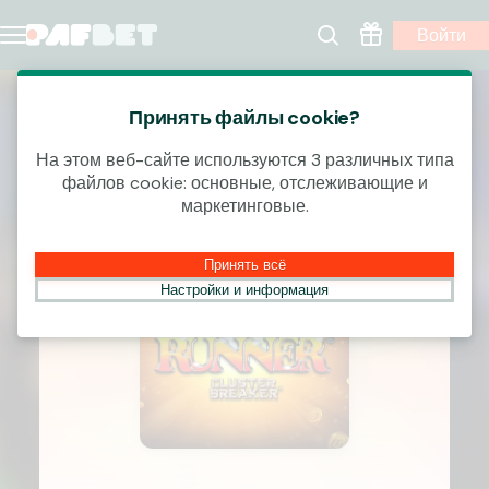
Войти
Принять файлы cookie?
На этом веб-сайте используются 3 различных типа
файлов cookie: основные, отслеживающие и
маркетинговые.
Принять всё
Настройки и информация