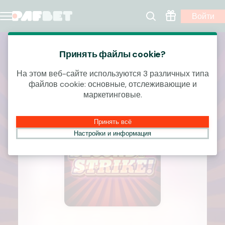
Войти
Принять файлы cookie?
На этом веб-сайте используются 3 различных типа
файлов cookie: основные, отслеживающие и
маркетинговые.
Принять всё
Настройки и информация