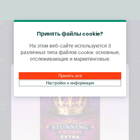
Принять файлы cookie?
На этом веб-сайте используются 3
различных типа файлов cookie: основные,
отслеживающие и маркетинговые.
Принять всё
Настройки и информация