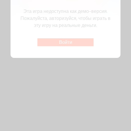
Эта игра недоступна как демо-версия.
Пожалуйста, авторизуйся, чтобы играть в
эту игру на реальные деньги.
Войти