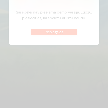
Šai spēlei nav pieejama demo versija. Lūdzu,
pieslēdzies, lai spēlētu ar īstu naudu.
Pieslēgties