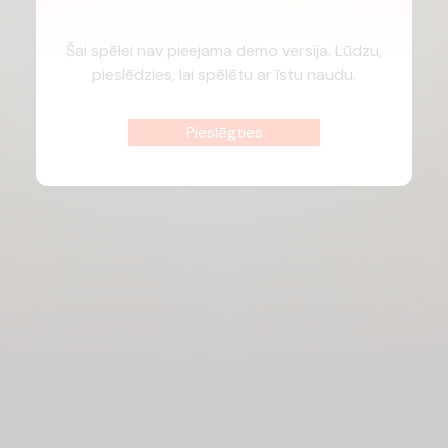
Šai spēlei nav pieejama demo versija. Lūdzu,
pieslēdzies, lai spēlētu ar īstu naudu.
Pieslēgties