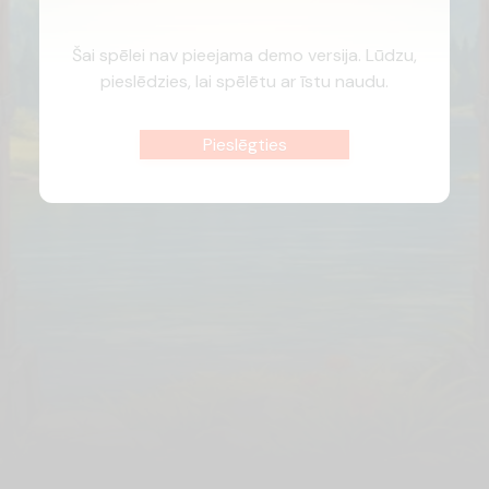
Šai spēlei nav pieejama demo versija. Lūdzu,
pieslēdzies, lai spēlētu ar īstu naudu.
Pieslēgties