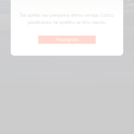
Šai spēlei nav pieejama demo versija. Lūdzu,
pieslēdzies, lai spēlētu ar īstu naudu.
Pieslēgties