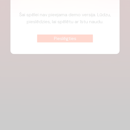
Šai spēlei nav pieejama demo versija. Lūdzu,
pieslēdzies, lai spēlētu ar īstu naudu.
Pieslēgties