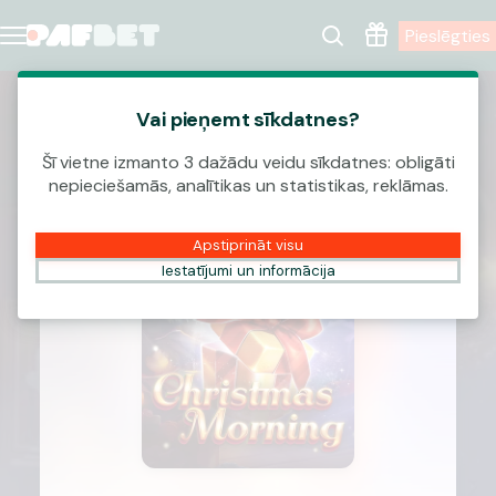
Pieslēgties
Vai pieņemt sīkdatnes?
Šī vietne izmanto 3 dažādu veidu sīkdatnes: obligāti
nepieciešamās, analītikas un statistikas, reklāmas.
Apstiprināt visu
Iestatījumi un informācija