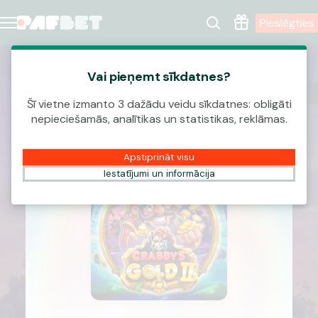
Pieslēgties
Vai pieņemt sīkdatnes?
Šī vietne izmanto 3 dažādu veidu sīkdatnes: obligāti
nepieciešamās, analītikas un statistikas, reklāmas.
Apstiprināt visu
Iestatījumi un informācija