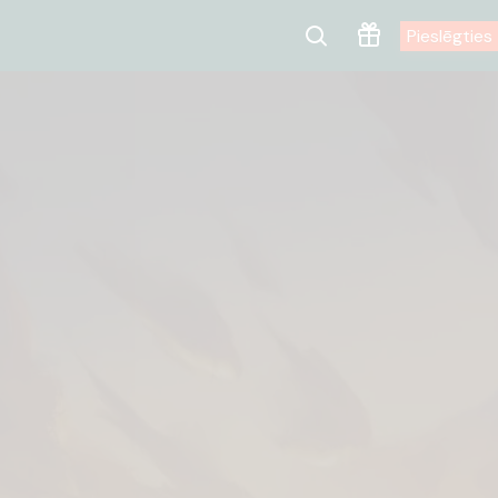
Pieslēgties