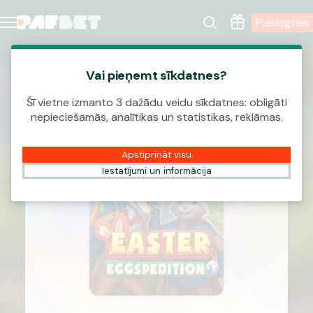
Pieslēgties
Vai pieņemt sīkdatnes?
Šī vietne izmanto 3 dažādu veidu sīkdatnes: obligāti
nepieciešamās, analītikas un statistikas, reklāmas.
Apstiprināt visu
Iestatījumi un informācija