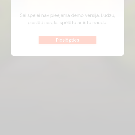
Šai spēlei nav pieejama demo versija. Lūdzu,
pieslēdzies, lai spēlētu ar īstu naudu.
Pieslēgties