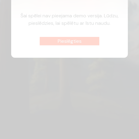
Šai spēlei nav pieejama demo versija. Lūdzu,
pieslēdzies, lai spēlētu ar īstu naudu.
Pieslēgties