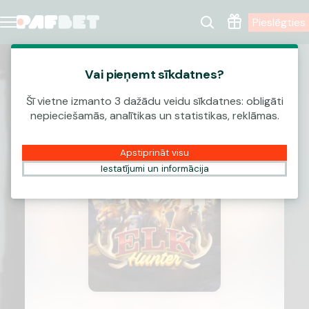
Pieslēgties
Vai pieņemt sīkdatnes?
Šī vietne izmanto 3 dažādu veidu sīkdatnes: obligāti
nepieciešamās, analītikas un statistikas, reklāmas.
Apstiprināt visu
Iestatījumi un informācija