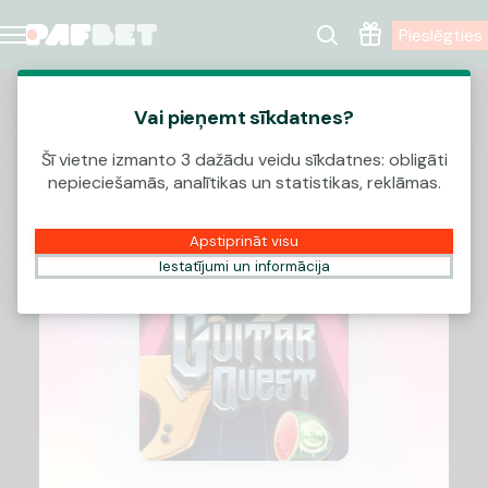
Pieslēgties
Vai pieņemt sīkdatnes?
Šī vietne izmanto 3 dažādu veidu sīkdatnes: obligāti
nepieciešamās, analītikas un statistikas, reklāmas.
Apstiprināt visu
Iestatījumi un informācija