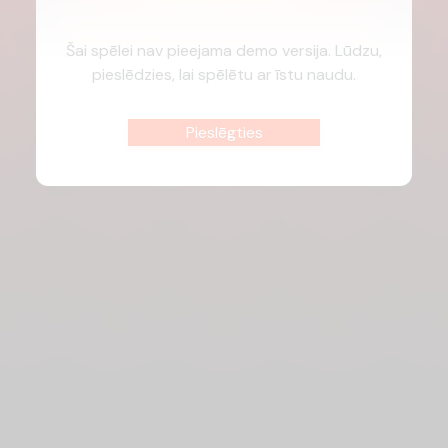
Šai spēlei nav pieejama demo versija. Lūdzu,
pieslēdzies, lai spēlētu ar īstu naudu.
Pieslēgties