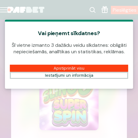
Pieslēgties
Vai pieņemt sīkdatnes?
Šī vietne izmanto 3 dažādu veidu sīkdatnes: obligāti
nepieciešamās, analītikas un statistikas, reklāmas.
Apstiprināt visu
Iestatījumi un informācija