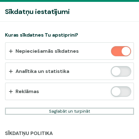
Pieslēgties
Sīkdatņu iestatījumi
Vai pieņemt sīkdatnes?
Kuras sīkdatnes Tu apstiprini?
Šī vietne izmanto 3 dažādu veidu sīkdatnes: obligāti
Nepieciešamās sīkdatnes
nepieciešamās, analītikas un statistikas, reklāmas.
Apstiprināt visu
Analītika un statistika
Iestatījumi un informācija
Reklāmas
Saglabāt un turpināt
SĪKDATŅU POLITIKA