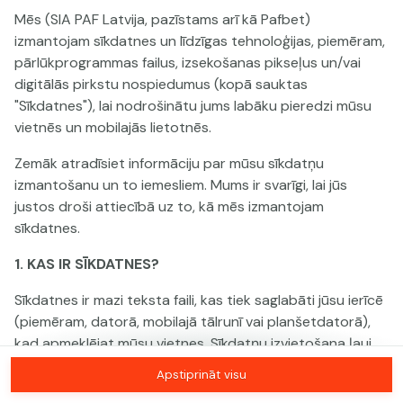
Mēs (SIA PAF Latvija, pazīstams arī kā Pafbet)
izmantojam sīkdatnes un līdzīgas tehnoloģijas, piemēram,
Šai spēlei nav pieejama demo versija. Lūdzu,
pārlūkprogrammas failus, izsekošanas pikseļus un/vai
pieslēdzies, lai spēlētu ar īstu naudu.
digitālās pirkstu nospiedumus (kopā sauktas
"Sīkdatnes"), lai nodrošinātu jums labāku pieredzi mūsu
Pieslēgties
vietnēs un mobilajās lietotnēs.
Zemāk atradīsiet informāciju par mūsu sīkdatņu
izmantošanu un to iemesliem. Mums ir svarīgi, lai jūs
justos droši attiecībā uz to, kā mēs izmantojam
sīkdatnes.
1. KAS IR SĪKDATNES?
Sīkdatnes ir mazi teksta faili, kas tiek saglabāti jūsu ierīcē
(piemēram, datorā, mobilajā tālrunī vai planšetdatorā),
kad apmeklējat mūsu vietnes. Sīkdatņu izvietošana ļauj
mums jūs atpazīt un saprast, kā jūs izmantojat mūsu
Apstiprināt visu
vietnes, kas palīdz mums uzlabot jūsu pieredzi un