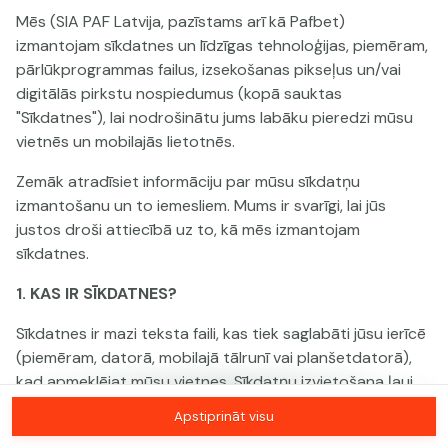
Mēs (SIA PAF Latvija, pazīstams arī kā Pafbet)
izmantojam sīkdatnes un līdzīgas tehnoloģijas, piemēram,
Šai spēlei nav pieejama demo versija. Lūdzu,
pārlūkprogrammas failus, izsekošanas pikseļus un/vai
pieslēdzies, lai spēlētu ar īstu naudu.
digitālās pirkstu nospiedumus (kopā sauktas
"Sīkdatnes"), lai nodrošinātu jums labāku pieredzi mūsu
Pieslēgties
vietnēs un mobilajās lietotnēs.
Zemāk atradīsiet informāciju par mūsu sīkdatņu
izmantošanu un to iemesliem. Mums ir svarīgi, lai jūs
justos droši attiecībā uz to, kā mēs izmantojam
sīkdatnes.
1. KAS IR SĪKDATNES?
Sīkdatnes ir mazi teksta faili, kas tiek saglabāti jūsu ierīcē
(piemēram, datorā, mobilajā tālrunī vai planšetdatorā),
kad apmeklējat mūsu vietnes. Sīkdatņu izvietošana ļauj
mums jūs atpazīt un saprast, kā jūs izmantojat mūsu
Apstiprināt visu
vietnes, kas palīdz mums uzlabot jūsu pieredzi un