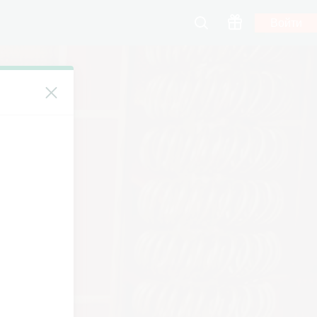
Войти