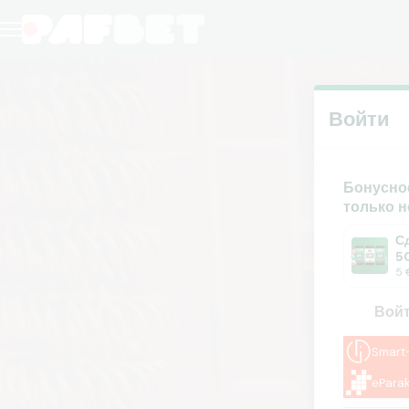
Войти
Бонусно
только 
С
5
р
5 
Войт
Smart
ePara