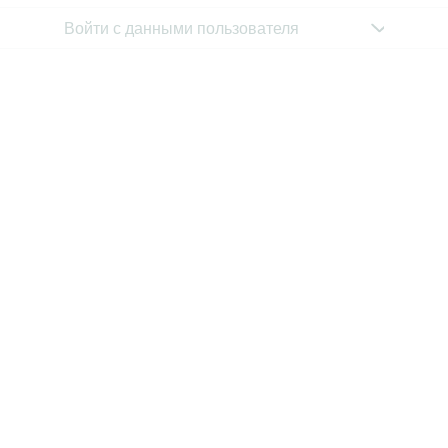
Войти с данными пользователя
Эта игра недоступна как демо-версия.
Пожалуйста, авторизуйся, чтобы играть в
эту игру на реальные деньги.
Войти