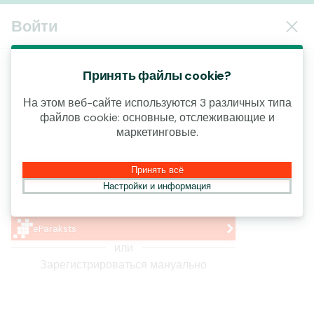
Войти
Войти
Принять файлы cookie?
Бонусное предложение доступно
только новым клиентам.
На этом веб-сайте используются 3 различных типа
файлов cookie: основные, отслеживающие и
Сделай депозит 20 € и сыграй
маркетинговые.
50 раундов, чтобы получить
реальных денег
5 € реальных денег!
Принять всё
Войти или зарегистрироваться
Настройки и информация
Smart-ID
eParaksts
или
Зарегистрироваться мануально