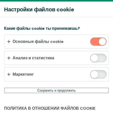
Войти
Настройки файлов cookie
Принять файлы cookie?
Какие файлы cookie ты принимаешь?
На этом веб-сайте используются 3 различных типа
Основные файлы cookie
файлов cookie: основные, отслеживающие и
маркетинговые.
Анализ и статистика
Принять всё
Настройки и информация
Маркетинг
Сохранить и продолжить
ПОЛИТИКА В ОТНОШЕНИИ ФАЙЛОВ COOKIE