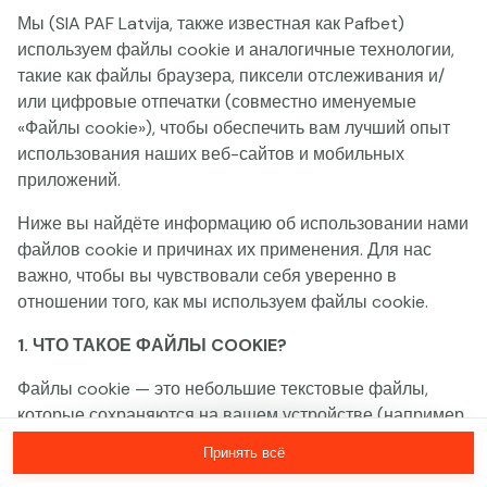
Мы (SIA PAF Latvija, также известная как Pafbet)
Эта игра недоступна как демо-версия.
используем файлы cookie и аналогичные технологии,
Пожалуйста, авторизуйся, чтобы играть в
такие как файлы браузера, пиксели отслеживания и/
эту игру на реальные деньги.
или цифровые отпечатки (совместно именуемые
«Файлы cookie»), чтобы обеспечить вам лучший опыт
использования наших веб-сайтов и мобильных
Войти
приложений.
Ниже вы найдёте информацию об использовании нами
файлов cookie и причинах их применения. Для нас
важно, чтобы вы чувствовали себя уверенно в
отношении того, как мы используем файлы cookie.
1. ЧТО ТАКОЕ ФАЙЛЫ COOKIE?
Файлы cookie — это небольшие текстовые файлы,
которые сохраняются на вашем устройстве (например,
на компьютере, мобильном телефоне или планшете)
Принять всё
при посещении наших веб-сайтов. Размещение