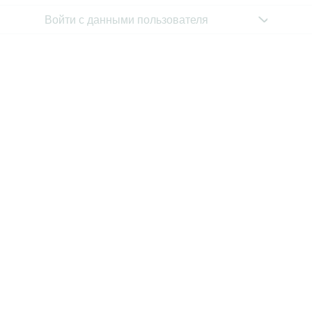
Войти с данными пользователя
Эта игра недоступна как демо-версия.
Пожалуйста, авторизуйся, чтобы играть в
эту игру на реальные деньги.
Войти