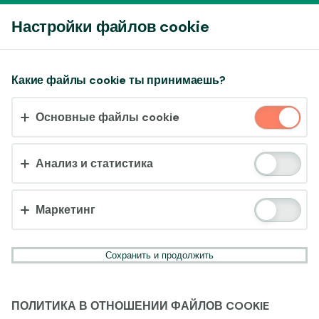
Войти
Настройки файлов cookie
Принять файлы cookie?
Какие файлы cookie ты принимаешь?
На этом веб-сайте используются 3 различных типа
Основные файлы cookie
файлов cookie: основные, отслеживающие и
маркетинговые.
Анализ и статистика
Принять всё
Настройки и информация
Маркетинг
Сохранить и продолжить
ПОЛИТИКА В ОТНОШЕНИИ ФАЙЛОВ COOKIE