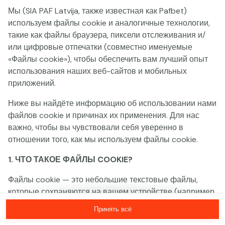
Мы (SIA PAF Latvija, также известная как Pafbet)
Эта игра недоступна как демо-версия.
используем файлы cookie и аналогичные технологии,
Пожалуйста, авторизуйся, чтобы играть в
такие как файлы браузера, пиксели отслеживания и/
эту игру на реальные деньги.
или цифровые отпечатки (совместно именуемые
«Файлы cookie»), чтобы обеспечить вам лучший опыт
использования наших веб-сайтов и мобильных
Войти
приложений.
Ниже вы найдёте информацию об использовании нами
файлов cookie и причинах их применения. Для нас
важно, чтобы вы чувствовали себя уверенно в
отношении того, как мы используем файлы cookie.
1. ЧТО ТАКОЕ ФАЙЛЫ COOKIE?
Файлы cookie — это небольшие текстовые файлы,
которые сохраняются на вашем устройстве (например,
на компьютере, мобильном телефоне или планшете)
Принять всё
при посещении наших веб-сайтов. Размещение