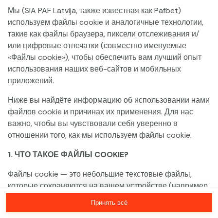
Мы (SIA PAF Latvija, также известная как Pafbet)
Эта игра недоступна как демо-версия.
используем файлы cookie и аналогичные технологии,
Пожалуйста, авторизуйся, чтобы играть в
такие как файлы браузера, пиксели отслеживания и/
эту игру на реальные деньги.
или цифровые отпечатки (совместно именуемые
«Файлы cookie»), чтобы обеспечить вам лучший опыт
использования наших веб-сайтов и мобильных
Войти
приложений.
Ниже вы найдёте информацию об использовании нами
файлов cookie и причинах их применения. Для нас
важно, чтобы вы чувствовали себя уверенно в
отношении того, как мы используем файлы cookie.
1. ЧТО ТАКОЕ ФАЙЛЫ COOKIE?
Файлы cookie — это небольшие текстовые файлы,
которые сохраняются на вашем устройстве (например,
на компьютере, мобильном телефоне или планшете)
Принять всё
при посещении наших веб-сайтов. Размещение