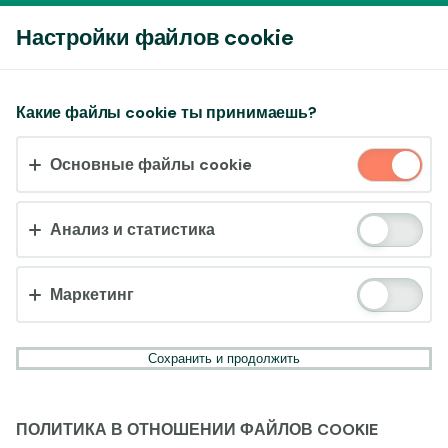
Войти
Настройки файлов cookie
Принять файлы cookie?
Какие файлы cookie ты принимаешь?
На этом веб-сайте используются 3 различных типа
Основные файлы cookie
файлов cookie: основные, отслеживающие и
маркетинговые.
Анализ и статистика
Принять всё
Настройки и информация
Маркетинг
Сохранить и продолжить
ПОЛИТИКА В ОТНОШЕНИИ ФАЙЛОВ COOKIE