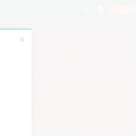
Войти