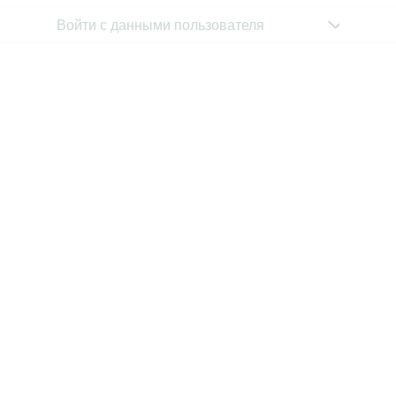
Войти с данными пользователя
Эта игра недоступна как демо-версия.
Пожалуйста, авторизуйся, чтобы играть в
эту игру на реальные деньги.
Войти