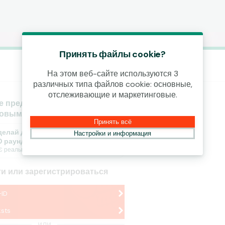
Принять файлы cookie?
На этом веб-сайте используются 3
различных типа файлов cookie: основные,
отслеживающие и маркетинговые.
е предложение доступно
новым клиентам.
Принять всё
делай депозит 20 € и сыграй
Настройки и информация
0 раундов, чтобы получить
еальных денег
€ реальных денег!
и или зарегистрироваться
-ID
ksts
или