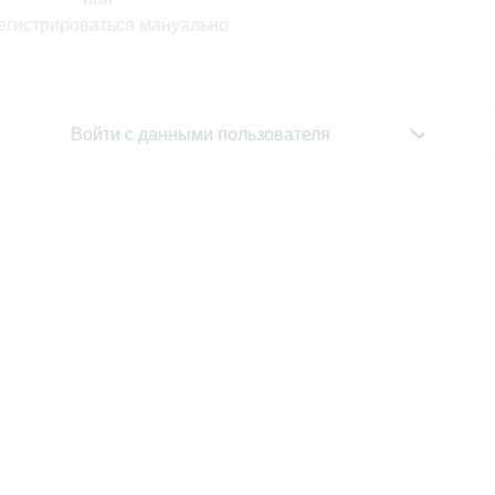
егистрироваться мануально
Эта игра недоступна как демо-версия.
Пожалуйста, авторизуйся, чтобы играть в
Войти с данными пользователя
эту игру на реальные деньги.
Войти