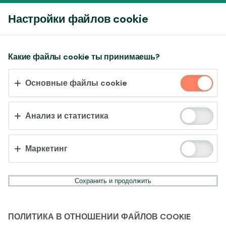
Войти
Настройки файлов cookie
Принять файлы cookie?
Какие файлы cookie ты принимаешь?
На этом веб-сайте используются 3 различных типа
Основные файлы cookie
файлов cookie: основные, отслеживающие и
маркетинговые.
Анализ и статистика
Принять всё
Настройки и информация
Маркетинг
Сохранить и продолжить
ПОЛИТИКА В ОТНОШЕНИИ ФАЙЛОВ COOKIE