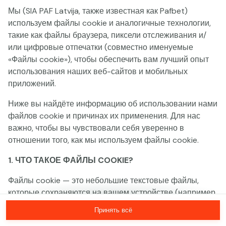
Мы (SIA PAF Latvija, также известная как Pafbet)
Эта игра недоступна как демо-версия.
используем файлы cookie и аналогичные технологии,
Пожалуйста, авторизуйся, чтобы играть в
такие как файлы браузера, пиксели отслеживания и/
эту игру на реальные деньги.
или цифровые отпечатки (совместно именуемые
«Файлы cookie»), чтобы обеспечить вам лучший опыт
использования наших веб-сайтов и мобильных
Войти
приложений.
Ниже вы найдёте информацию об использовании нами
файлов cookie и причинах их применения. Для нас
важно, чтобы вы чувствовали себя уверенно в
отношении того, как мы используем файлы cookie.
1. ЧТО ТАКОЕ ФАЙЛЫ COOKIE?
Файлы cookie — это небольшие текстовые файлы,
которые сохраняются на вашем устройстве (например,
на компьютере, мобильном телефоне или планшете)
Принять всё
при посещении наших веб-сайтов. Размещение