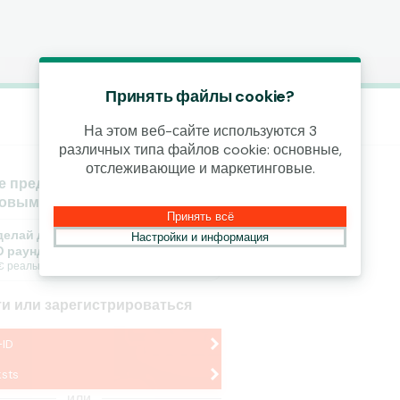
Принять файлы cookie?
На этом веб-сайте используются 3
различных типа файлов cookie: основные,
отслеживающие и маркетинговые.
е предложение доступно
новым клиентам.
Принять всё
делай депозит 20 € и сыграй
Настройки и информация
0 раундов, чтобы получить
еальных денег
€ реальных денег!
и или зарегистрироваться
-ID
ksts
или