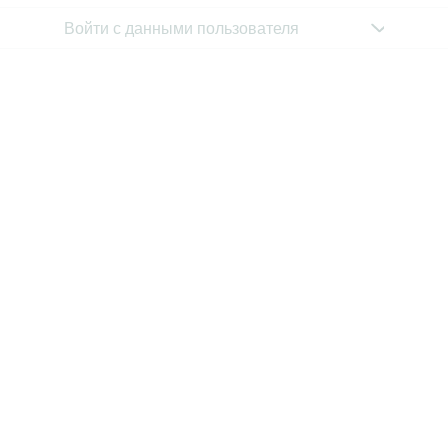
Войти с данными пользователя
Эта игра недоступна как демо-версия.
Пожалуйста, авторизуйся, чтобы играть в
эту игру на реальные деньги.
Войти