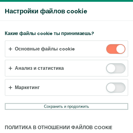
Войти
Настройки файлов cookie
Принять файлы cookie?
Какие файлы cookie ты принимаешь?
На этом веб-сайте используются 3 различных типа
Основные файлы cookie
файлов cookie: основные, отслеживающие и
маркетинговые.
Анализ и статистика
Принять всё
Настройки и информация
Маркетинг
Сохранить и продолжить
ПОЛИТИКА В ОТНОШЕНИИ ФАЙЛОВ COOKIE