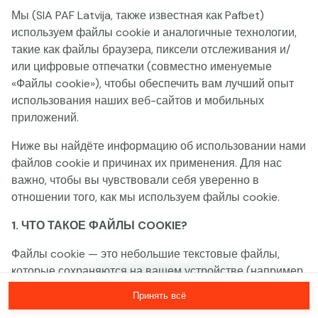
Мы (SIA PAF Latvija, также известная как Pafbet)
Эта игра недоступна как демо-версия.
используем файлы cookie и аналогичные технологии,
Пожалуйста, авторизуйся, чтобы играть в
такие как файлы браузера, пиксели отслеживания и/
эту игру на реальные деньги.
или цифровые отпечатки (совместно именуемые
«Файлы cookie»), чтобы обеспечить вам лучший опыт
использования наших веб-сайтов и мобильных
Войти
приложений.
Ниже вы найдёте информацию об использовании нами
файлов cookie и причинах их применения. Для нас
важно, чтобы вы чувствовали себя уверенно в
отношении того, как мы используем файлы cookie.
1. ЧТО ТАКОЕ ФАЙЛЫ COOKIE?
Файлы cookie — это небольшие текстовые файлы,
которые сохраняются на вашем устройстве (например,
на компьютере, мобильном телефоне или планшете)
Принять всё
при посещении наших веб-сайтов. Размещение