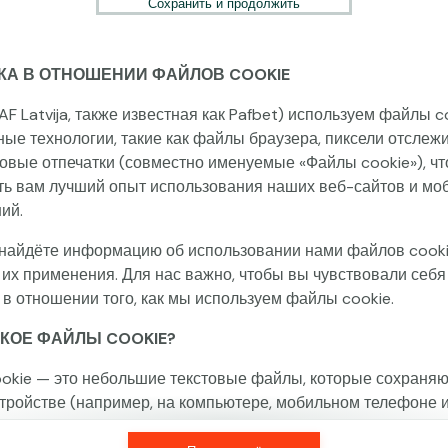
Сохранить и продолжить
КА В ОТНОШЕНИИ ФАЙЛОВ COOKIE
Эта игра недоступна как демо-версия.
Пожалуйста, авторизуйся, чтобы играть в
AF Latvija, также известная как Pafbet) используем файлы c
эту игру на реальные деньги.
ные технологии, такие как файлы браузера, пиксели отслеж
овые отпечатки (совместно именуемые «Файлы cookie»), ч
ть вам лучший опыт использования наших веб-сайтов и мо
Войти
ий.
найдёте информацию об использовании нами файлов cooki
 их применения. Для нас важно, чтобы вы чувствовали себя
 в отношении того, как мы используем файлы cookie.
ТАКОЕ ФАЙЛЫ COOKIE?
okie — это небольшие текстовые файлы, которые сохраняю
тройстве (например, на компьютере, мобильном телефоне 
) при посещении наших веб-сайтов. Размещение файлов c