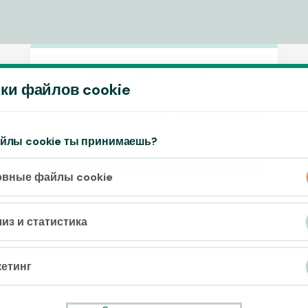
Принять файлы cookie?
ки файлов cookie
На этом веб-сайте используются 3
различных типа файлов cookie: основные,
отслеживающие и маркетинговые.
айлы cookie ты принимаешь?
Принять всё
овные файлы cookie
Настройки и информация
из и статистика
етинг