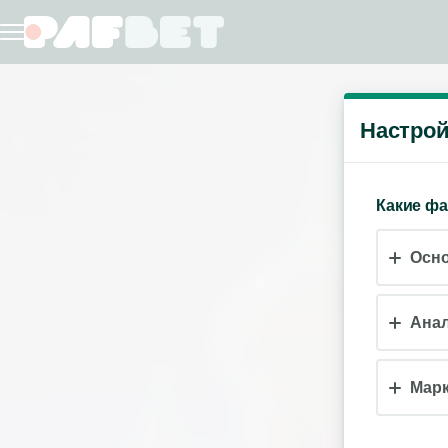
Настрой
Какие ф
Осн
Анал
Марк