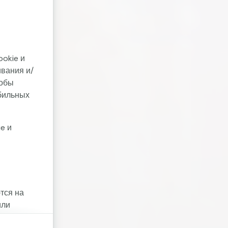
ookie и
ивания и/
тобы
бильных
e и
тся на
или
ookie