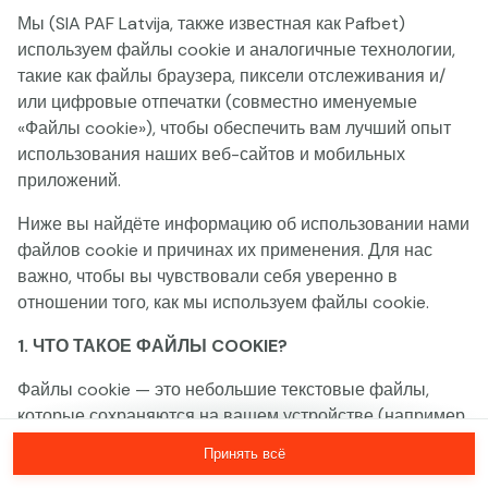
Мы (SIA PAF Latvija, также известная как Pafbet)
Эта игра недоступна как демо-версия.
используем файлы cookie и аналогичные технологии,
Пожалуйста, авторизуйся, чтобы играть в
такие как файлы браузера, пиксели отслеживания и/
эту игру на реальные деньги.
или цифровые отпечатки (совместно именуемые
«Файлы cookie»), чтобы обеспечить вам лучший опыт
использования наших веб-сайтов и мобильных
Войти
приложений.
Ниже вы найдёте информацию об использовании нами
файлов cookie и причинах их применения. Для нас
важно, чтобы вы чувствовали себя уверенно в
отношении того, как мы используем файлы cookie.
1. ЧТО ТАКОЕ ФАЙЛЫ COOKIE?
Файлы cookie — это небольшие текстовые файлы,
которые сохраняются на вашем устройстве (например,
на компьютере, мобильном телефоне или планшете)
Принять всё
при посещении наших веб-сайтов. Размещение