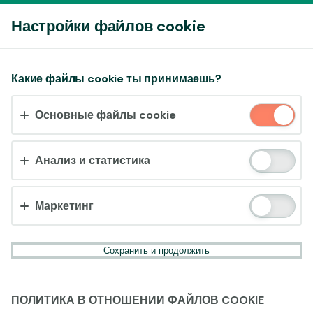
Войти
Настройки файлов cookie
Принять файлы cookie?
Какие файлы cookie ты принимаешь?
На этом веб-сайте используются 3 различных типа
Основные файлы cookie
файлов cookie: основные, отслеживающие и
маркетинговые.
Анализ и статистика
Принять всё
Настройки и информация
Маркетинг
Сохранить и продолжить
ПОЛИТИКА В ОТНОШЕНИИ ФАЙЛОВ COOKIE