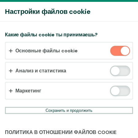
Войти
Настройки файлов cookie
Принять файлы cookie?
Какие файлы cookie ты принимаешь?
На этом веб-сайте используются 3 различных типа
Основные файлы cookie
файлов cookie: основные, отслеживающие и
маркетинговые.
Анализ и статистика
Принять всё
Настройки и информация
Маркетинг
Сохранить и продолжить
ПОЛИТИКА В ОТНОШЕНИИ ФАЙЛОВ COOKIE