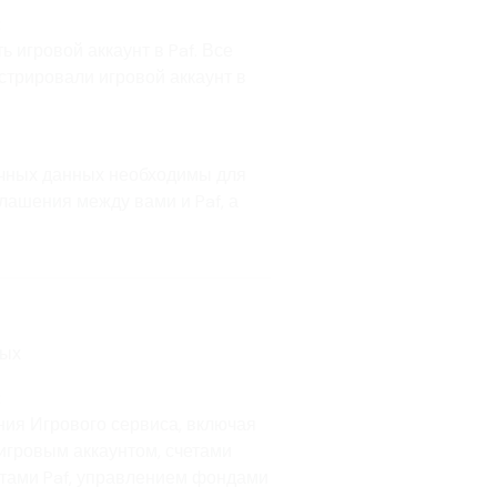
:
 игровой аккаунт в Paf. Все
стрировали игровой аккаунт в
ичных данных необходимы для
лашения между вами и Paf, а
ных
:
ия Игрового сервиса, включая
игровым аккаунтом, счетами
тами Paf, управлением фондами