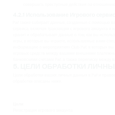
совершить преступные действия по отношению к 
4.2.1 Использование Игрового серви
Paf также собирает данные, созданные с помощью в
сервиса, включая транзакции с игрового аккаунта и на
хранит и обрабатывает данные о том, как вы исполь
игры, в которые вы играете, используемые вами сп
информацию о мероприятиях Club Paf, в которых вы 
игровых средств между вашими внешними платежн
банковскими счетами Paf, а также переписку между ва
5. ЦЕЛИ ОБРАБОТКИ ЛИЧНЫ
Цели обработки ваших личных данных в Paf и право
обработки описаны ниже.
Цели:
Регистрация игрового аккаунта