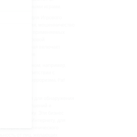
облем с азартными играми.
тавляют игры для Игрового
ись ли нарушения, мошенничество
равил игры или применяемых
ые от вашей игровой
йдером, которая включает
ванные данные.
етствии с законом, например,
ем, то в соответствии с
нсирования терроризма. Paf
 данных.
лагают решения для обнаружения
угих правонарушений и
ам как к игроку. Эти бизнес
дключенных к Интернету, для
я истории мошеннического
льность от лиц, желающих