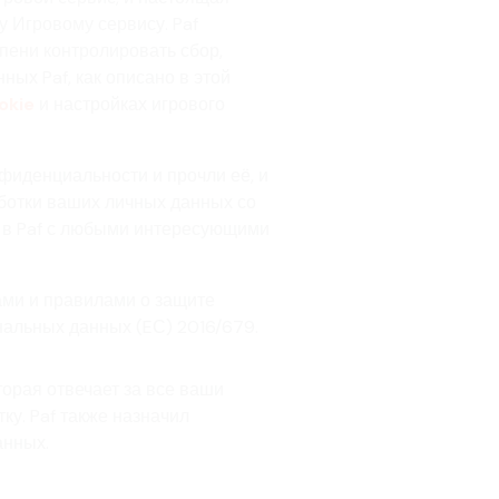
 Игровому сервису. Paf
пени контролировать сбор,
ых Paf, как описано в этой
okie
и настройках игрового
фиденциальности и прочли её, и
аботки ваших личных данных со
я в Paf с любыми интересующими
ами и правилами о защите
альных данных (EС) 2016/679.
оторая отвечает за все ваши
ку. Paf также назначил
анных.