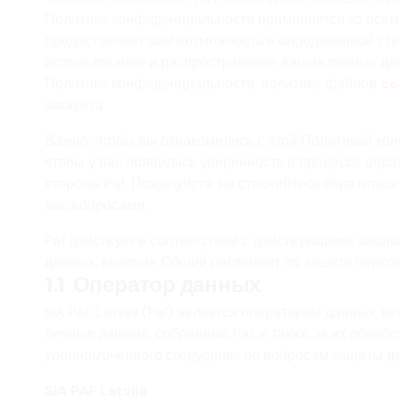
Политика конфиденциальности применяется ко всему
предоставляет вам возможность в определенной сте
использование и распространение ваших личных данн
Политике конфиденциальности, политике файлов
co
аккаунта.
Важно, чтобы вы ознакомились с этой Политикой кон
чтобы у вас появилась уверенность в процессе обр
стороны Paf. Пожалуйста, не стесняйтесь обратитьс
вас вопросами.
Paf действует в соответствии с действующими закон
данных, включая Общий регламент по защите персон
1.1 Оператор данных
SIA PAF Latvija (Paf) является оператором данных, к
личные данные, собранные Paf, и также за их обработ
уполномоченного сотрудника по вопросам защиты д
SIA PAF Latvija