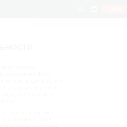
Войти
ЛЬНОСТИ
сный и социально
с и развлечения. Чтобы
нные с ним продукты и услуги
 персональные данные игрока.
я защищать ваши личные
рвиса.
ся, когда вы используете
с
условиями
Paf (далее
гровой сервис, и настоящая