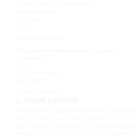
(Company Reg. No. 40203073973)
Grostonas iela 6B
LV-101 Riga
Latvia
Э-почта: info@pafbet.lv
Сотрудник по вопросам защиты данных
Lövdalsvägen 8
PB 241
AX-22101 Mariehamn
Åland, Finland
Э-почта: info@paf.com
2. ИЗМЕНЕНИЯ
Игровая сервис, предоставляемый Paf, постоянно р
законы о защите данных могут меняться, а это значит,
может появиться необходимость обновить или изме
конфиденциальности без специального уведомления