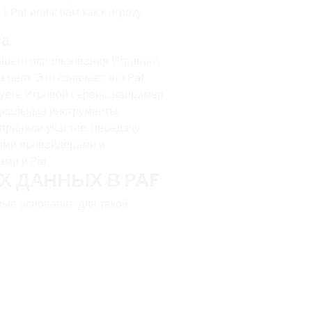
Paf или к вам как к игроку.
са
ашего использования Игрового
 него. Это означает, что Paf
зуете Игровой сервис, например
ециальные инструменты,
приняли участие, передачу
ыми провайдерами и
ми и Paf.
Х ДАННЫХ В PAF
вые основания для такой