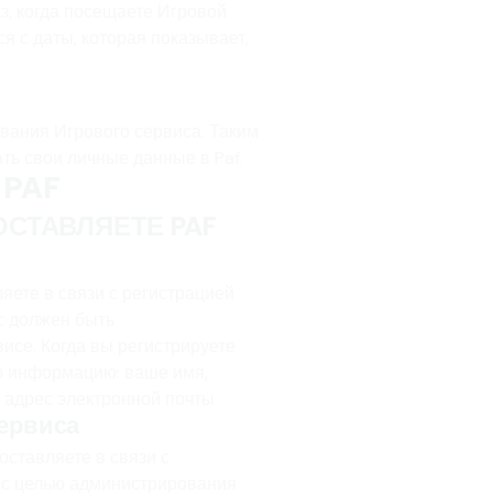
з, когда посещаете Игровой
я с даты, которая показывает,
ования Игрового сервиса. Таким
ать свои личные данные в Paf.
 PAF
ОСТАВЛЯЕТЕ PAF
яете в связи с регистрацией
ас должен быть
исе. Когда вы регистрируете
ю информацию: ваше имя,
 адрес электронной почты
сервиса
оставляете в связи с
 с целью администрирования