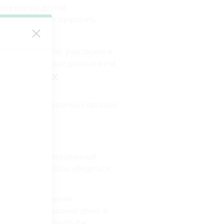
лек или на другой
af также может запросить
зываетесь с Paf, участвуете в
тавляете личные данные в Paf.
 из других
апример, от различных органов
держат:
ичный идентификационный
х реестров, чтобы убедиться,
чно для выполнения
пресечении отмывания денег и
о, чтобы позволить Paf